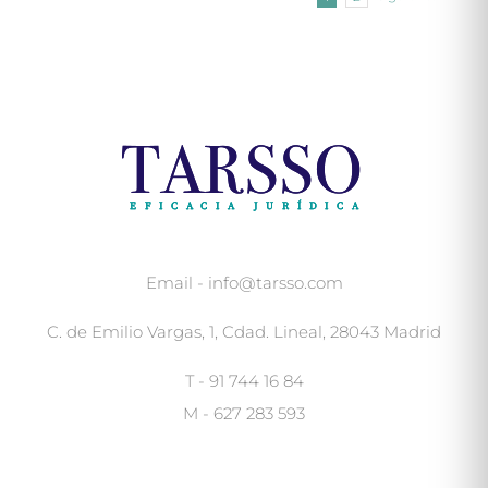
Email - info@tarsso.com
C. de Emilio Vargas, 1, Cdad. Lineal, 28043 Madrid
T - 91 744 16 84
M - 627 283 593