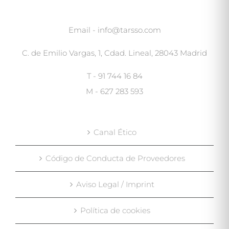
Email - info@tarsso.com
C. de Emilio Vargas, 1, Cdad. Lineal, 28043 Madrid
T - 91 744 16 84
M - 627 283 593
Canal Ético
Código de Conducta de Proveedores
Aviso Legal / Imprint
Política de cookies