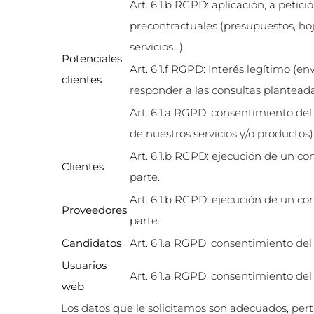
Art. 6.1.b RGPD: aplicación, a petic
precontractuales (presupuestos, hoj
servicios…).
Potenciales
Art. 6.1.f RGPD: Interés legítimo (en
clientes
responder a las consultas planteada
Art. 6.1.a RGPD: consentimiento del 
de nuestros servicios y/o productos)
Art. 6.1.b RGPD: ejecución de un con
Clientes
parte.
Art. 6.1.b RGPD: ejecución de un con
Proveedores
parte.
Candidatos
Art. 6.1.a RGPD: consentimiento del
Usuarios
Art. 6.1.a RGPD: consentimiento del
web
Los datos que le solicitamos son adecuados, pert