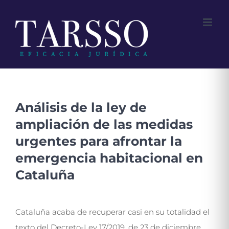
Saltar
al
contenido
Análisis de la ley de
ampliación de las medidas
urgentes para afrontar la
emergencia habitacional en
Cataluña
Cataluña acaba de recuperar casi en su totalidad el
texto del Decreto-Ley 17/2019, de 23 de diciembre,