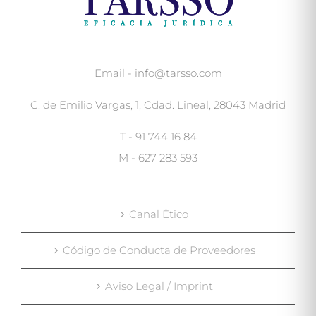
Email - info@tarsso.com
C. de Emilio Vargas, 1, Cdad. Lineal, 28043 Madrid
T - 91 744 16 84
M - 627 283 593
Canal Ético
Código de Conducta de Proveedores
Aviso Legal / Imprint