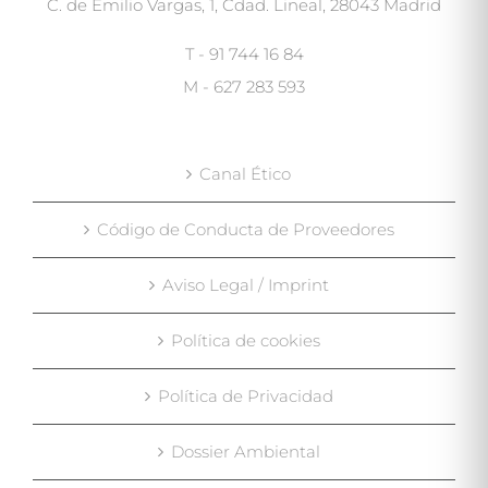
C. de Emilio Vargas, 1, Cdad. Lineal, 28043 Madrid
T - 91 744 16 84
M - 627 283 593
Canal Ético
Código de Conducta de Proveedores
Aviso Legal / Imprint
Política de cookies
Política de Privacidad
Dossier Ambiental