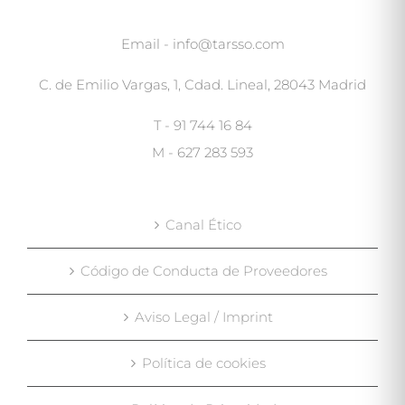
Email - info@tarsso.com
C. de Emilio Vargas, 1, Cdad. Lineal, 28043 Madrid
T - 91 744 16 84
M - 627 283 593
Canal Ético
Código de Conducta de Proveedores
Aviso Legal / Imprint
Política de cookies