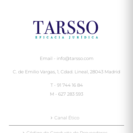
Email - info@tarsso.com
C. de Emilio Vargas, 1, Cdad. Lineal, 28043 Madrid
T - 91 744 16 84
M - 627 283 593
Canal Ético
Código de Conducta de Proveedores