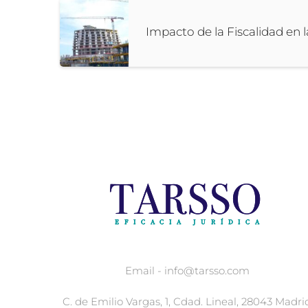
Impacto de la Fiscalidad en 
Email - info@tarsso.com
C. de Emilio Vargas, 1, Cdad. Lineal, 28043 Madri