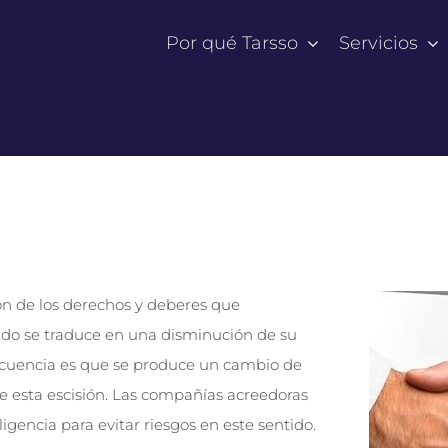
Por qué Tarsso
Servicios
ón de los derechos y deberes que
do se traduce en una disminución de su
nsecuencia es que se produce un cambio de
de esta escisión. Las compañías acreedoras
igencia para evitar riesgos en este sentido.