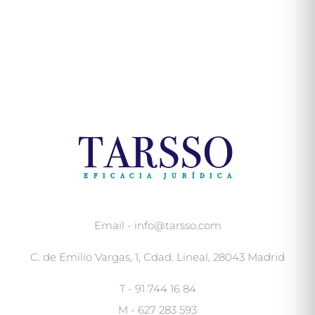
Email - info@tarsso.com
C. de Emilio Vargas, 1, Cdad. Lineal, 28043 Madrid
T - 91 744 16 84
M - 627 283 593