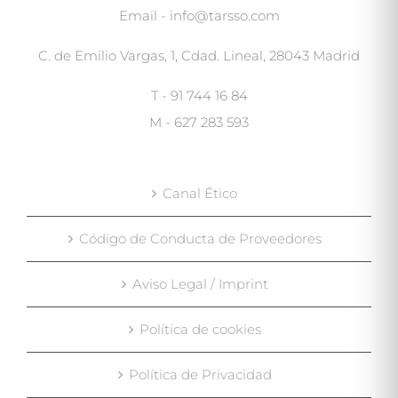
Email - info@tarsso.com
C. de Emilio Vargas, 1, Cdad. Lineal, 28043 Madrid
T - 91 744 16 84
M - 627 283 593
Canal Ético
Código de Conducta de Proveedores
Aviso Legal / Imprint
Política de cookies
Política de Privacidad