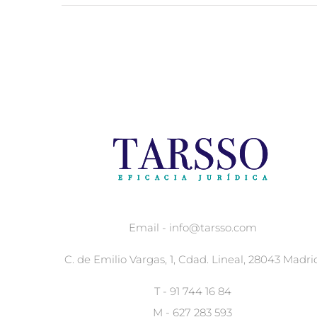
Email - info@tarsso.com
C. de Emilio Vargas, 1, Cdad. Lineal, 28043 Madri
T - 91 744 16 84
M - 627 283 593