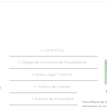
Canal Ético
Código de Conducta de Proveedores
Aviso Legal / Imprint
Política de cookies
d
Política de Privacidad
Para ofrecer las 
almacenar y/o acc